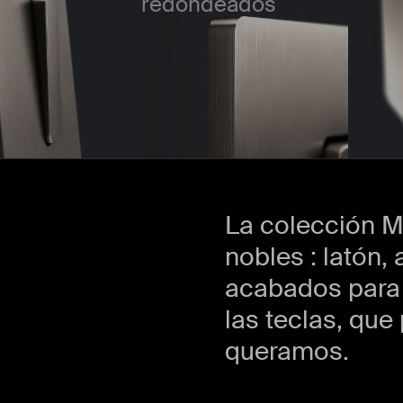
redondeados
La colección M
nobles : latón,
acabados para 
las teclas, q
queramos.