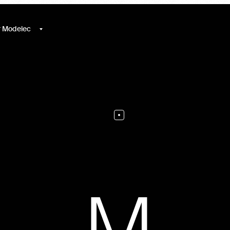
r Modelec
M
M