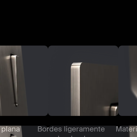
 plana
Bordes ligeramente
Mater