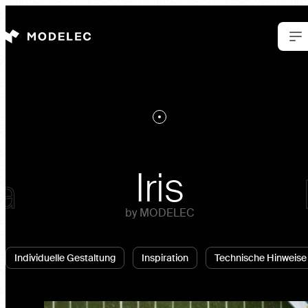
Cookie-Einstellungen
Iris
Iris
ra
K
by MODELEC
Iris
by MODELEC
by MODELEC
Individuelle Gestaltung
Inspiration
Technische Hinweise