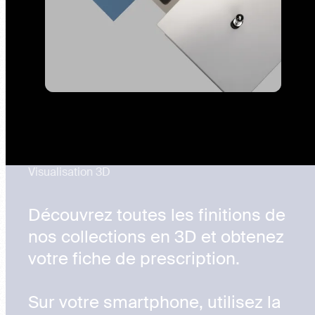
Visualisation 3D
Découvrez toutes les finitions de
nos collections en 3D et obtenez
votre fiche de prescription.
Sur votre smartphone, utilisez la