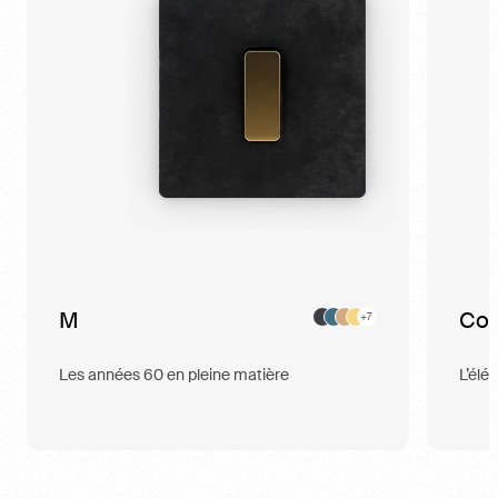
M
Con
+7
Les années 60 en pleine matière
L’élé