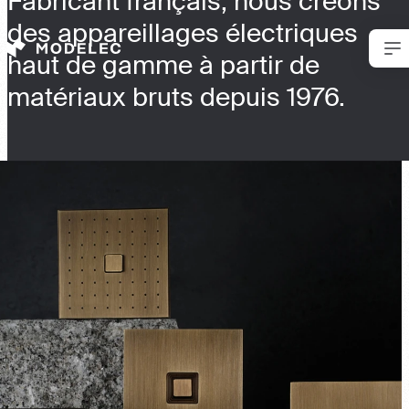
Fabricant français, nous créons
Panneau de gestion des cookies
des appareillages électriques
haut de gamme à partir de
matériaux bruts depuis 1976.