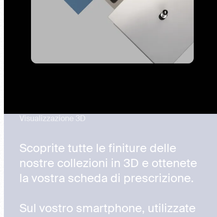
Visualizzazione 3D
Scoprite tutte le finiture delle
nostre collezioni in 3D e ottenete
la vostra scheda di prescrizione.
Sul vostro smartphone, utilizzate