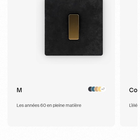
M
Con
+7
Les années 60 en pleine matière
L’élé