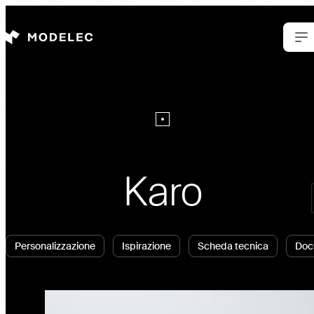
Cookies management panel
Karo
Karo
Karo
s
LEC
Personalizzazione
Ispirazione
Scheda tecnica
Doc