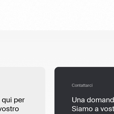
Contattarci
 qui per
Una domanda
vostro
Siamo a vost