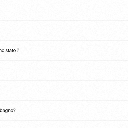
no stato ?
n bagno?