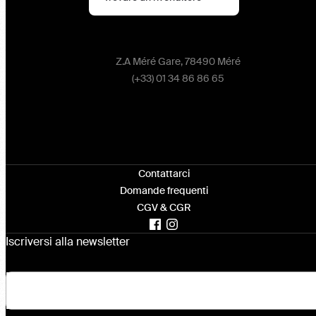
Z.A Méré Gare, 78490 Méré
(+33) 01 34 86 86 65
Contattarci
Domande frequenti
CGV & CGR
Iscriversi alla newsletter